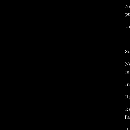
Ne
pu
Un
So
Ne
ma
In
Il
È 
l’
Il