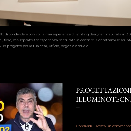
llo di condividere con voi la mia esperienza di lighting designer maturata in 30
udi, fiere, ma soprattutto esperienza maturata in cantiere. Contattami se sei in
un progetto per la tua casa, ufficio, negozio o studio.
PROGETTAZION
ILLUMINOTECN
Condividi
Posta un comment