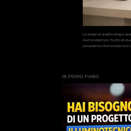
Lo scopo di questo blog è que
illuminotecnico, frutto di st
consulenza illuminotecnica o 
IN PRIMO PIANO