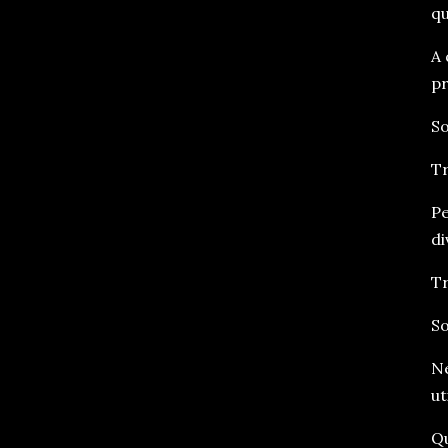
qu
A 
pr
So
Tr
Pe
di
Tr
So
Ne
ut
Qu