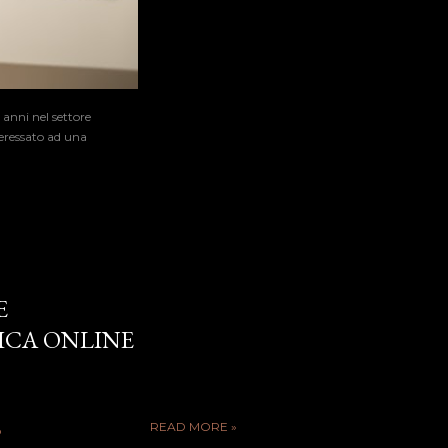
 anni nel settore
teressato ad una
E
ICA ONLINE
READ MORE »
o