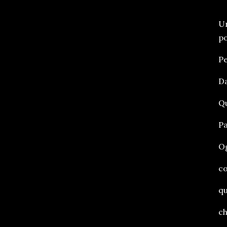
Un
po
Pe
Da
Qu
Pa
Og
co
qu
ch