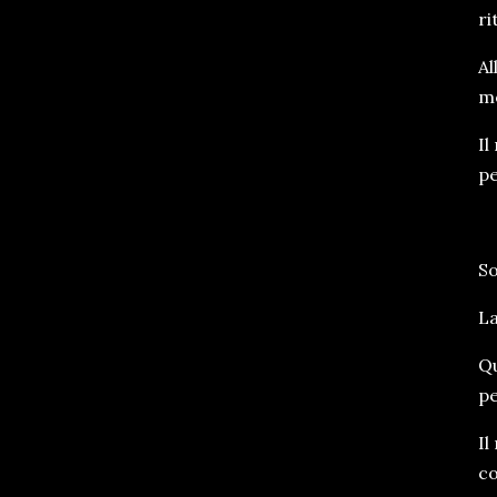
ri
Al
mo
Il
pe
So
L
Qu
pe
Il
co