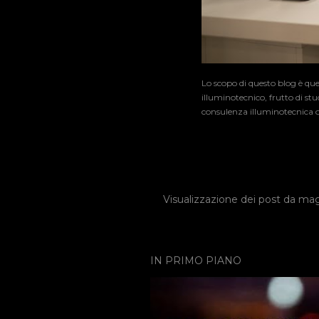
Lo scopo di questo blog è que
illuminotecnico, frutto di st
consulenza illuminotecnica o 
Visualizzazione dei post da ma
P
o
s
IN PRIMO PIANO
t