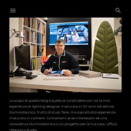
Passa ai contenuti principali
Lo scopo di questo blog è quello di condividere con voi la mia
esperienza di lighting designer maturata in 30 anni nel settore
illuminotecnico, frutto di studi, fiere, ma soprattutto esperienza
maturata in cantiere. Contattami se sei interessato ad una
consulenza illuminotecnica o un progetto per la tua casa, ufficio,
negozio o studio.